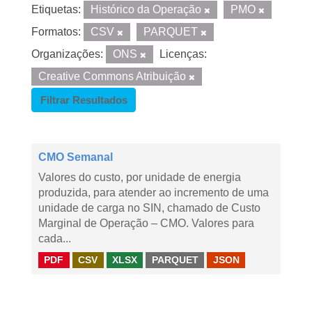
Etiquetas:
Histórico da Operação
PMO
Formatos:
CSV
PARQUET
Organizações:
ONS
Licenças:
Creative Commons Atribuição
Filtrar Resultados
CMO Semanal
Valores do custo, por unidade de energia
produzida, para atender ao incremento de uma
unidade de carga no SIN, chamado de Custo
Marginal de Operação – CMO. Valores para
cada...
PDF
CSV
XLSX
PARQUET
JSON