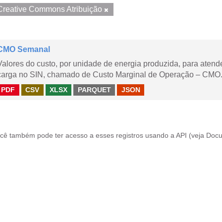
Creative Commons Atribuição
CMO Semanal
Valores do custo, por unidade de energia produzida, para aten
carga no SIN, chamado de Custo Marginal de Operação – CMO. 
PDF
CSV
XLSX
PARQUET
JSON
cê também pode ter acesso a esses registros usando a
API
(veja
Docu