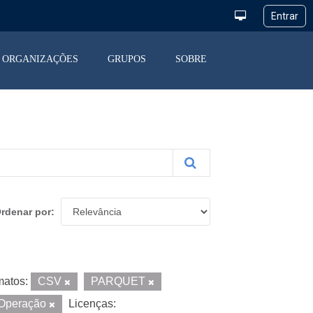
ORGANIZAÇÕES
GRUPOS
SOBRE
rdenar por
matos:
CSV
PARQUET
 Operação
Licenças: