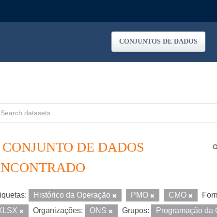
CONJUNTOS DE DADOS
1 CONJUNTO DE DADOS
O
ENCONTRADO
iquetas:
Histórico da Operação
PMO
CMO
For
XLSX
Organizações:
ONS
Grupos:
Programação da