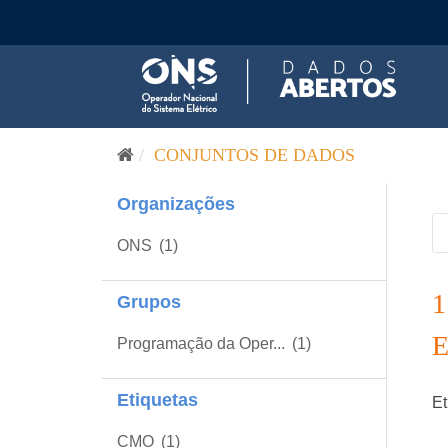
Pular para o conteúdo
CONJUNTOS DE DADOS
Organizações
ONS
(1)
Grupos
Programação da Oper...
(1)
Etiquetas
Et
CMO
(1)