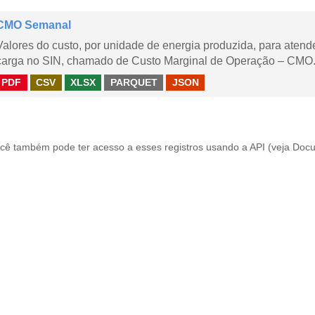
CMO Semanal
Valores do custo, por unidade de energia produzida, para aten
carga no SIN, chamado de Custo Marginal de Operação – CMO. 
PDF
CSV
XLSX
PARQUET
JSON
cê também pode ter acesso a esses registros usando a
API
(veja
Docu