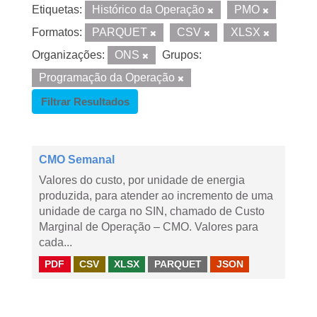
Etiquetas:
Histórico da Operação
PMO
Formatos:
PARQUET
CSV
XLSX
Organizações:
ONS
Grupos:
Programação da Operação
Filtrar Resultados
CMO Semanal
Valores do custo, por unidade de energia
produzida, para atender ao incremento de uma
unidade de carga no SIN, chamado de Custo
Marginal de Operação – CMO. Valores para
cada...
PDF
CSV
XLSX
PARQUET
JSON