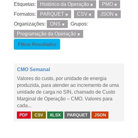
Etiquetas:
Histórico da Operação
PMO
Formatos:
PARQUET
CSV
JSON
Organizações:
ONS
Grupos:
Programação da Operação
Filtrar Resultados
CMO Semanal
Valores do custo, por unidade de energia
produzida, para atender ao incremento de uma
unidade de carga no SIN, chamado de Custo
Marginal de Operação – CMO. Valores para
cada...
PDF
CSV
XLSX
PARQUET
JSON