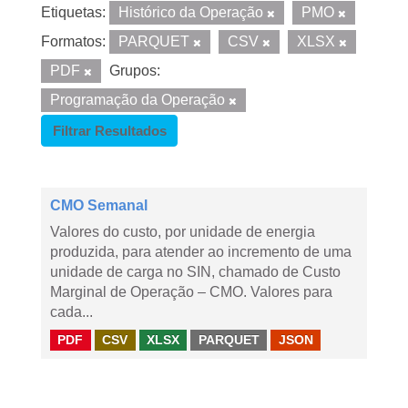
Etiquetas:
Histórico da Operação
PMO
Formatos:
PARQUET
CSV
XLSX
PDF
Grupos:
Programação da Operação
Filtrar Resultados
CMO Semanal
Valores do custo, por unidade de energia
produzida, para atender ao incremento de uma
unidade de carga no SIN, chamado de Custo
Marginal de Operação – CMO. Valores para
cada...
PDF
CSV
XLSX
PARQUET
JSON