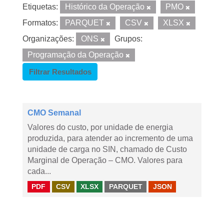
Etiquetas:
Histórico da Operação
PMO
Formatos:
PARQUET
CSV
XLSX
Organizações:
ONS
Grupos:
Programação da Operação
Filtrar Resultados
CMO Semanal
Valores do custo, por unidade de energia
produzida, para atender ao incremento de uma
unidade de carga no SIN, chamado de Custo
Marginal de Operação – CMO. Valores para
cada...
PDF
CSV
XLSX
PARQUET
JSON