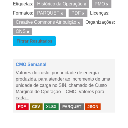
Etiquetas:
Histórico da Operação
PMO
Formatos:
PARQUET
PDF
Licenças:
Creative Commons Atribuição
Organizações:
ONS
Filtrar Resultados
CMO Semanal
Valores do custo, por unidade de energia
produzida, para atender ao incremento de uma
unidade de carga no SIN, chamado de Custo
Marginal de Operação – CMO. Valores para
cada...
PDF
CSV
XLSX
PARQUET
JSON