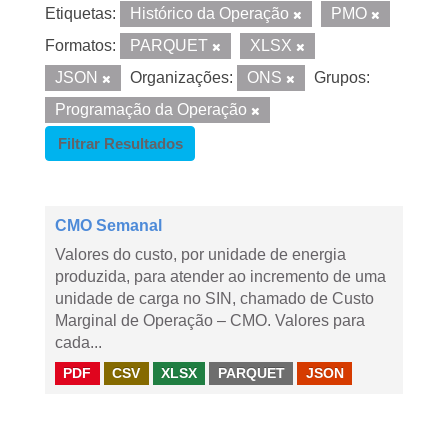
Etiquetas:
Histórico da Operação
PMO
Formatos:
PARQUET
XLSX
JSON
Organizações:
ONS
Grupos:
Programação da Operação
Filtrar Resultados
CMO Semanal
Valores do custo, por unidade de energia
produzida, para atender ao incremento de uma
unidade de carga no SIN, chamado de Custo
Marginal de Operação – CMO. Valores para
cada...
PDF
CSV
XLSX
PARQUET
JSON