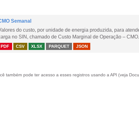
CMO Semanal
Valores do custo, por unidade de energia produzida, para aten
carga no SIN, chamado de Custo Marginal de Operação – CMO. 
PDF
CSV
XLSX
PARQUET
JSON
cê também pode ter acesso a esses registros usando a
API
(veja
Docu