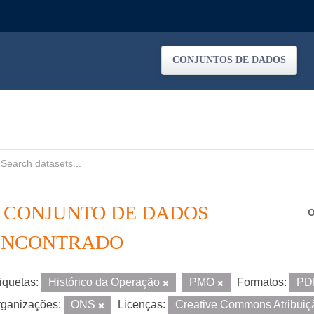
CONJUNTOS DE DADOS
1 CONJUNTO DE DADOS
O
ENCONTRADO
iquetas:
Histórico da Operação
PMO
Formatos:
PD
ganizações:
ONS
Licenças:
Creative Commons Atribui