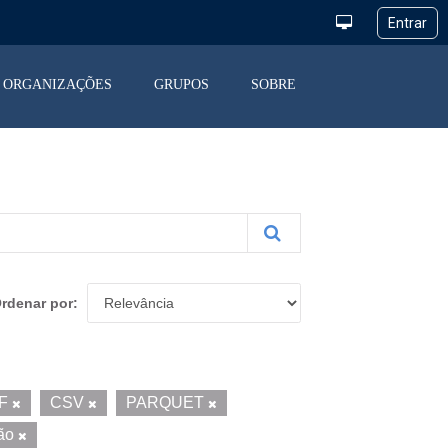
ORGANIZAÇÕES
GRUPOS
SOBRE
rdenar por
F
CSV
PARQUET
ção