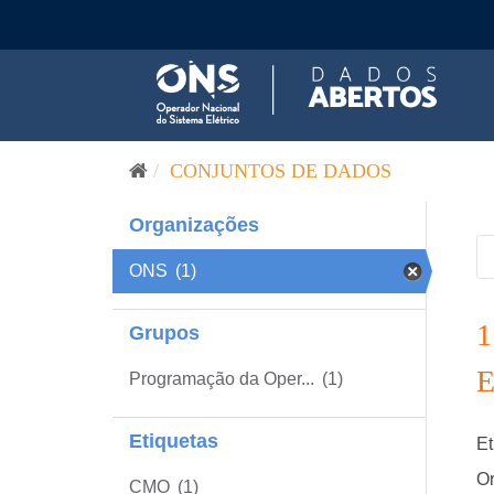
Pular para o conteúdo
CONJUNTOS DE DADOS
Organizações
ONS
(1)
Grupos
Programação da Oper...
(1)
Etiquetas
Et
Or
CMO
(1)