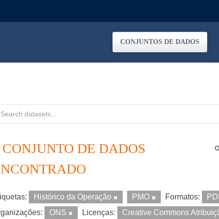
CONJUNTOS DE DADOS
1 CONJUNTO DE DADOS
O
ENCONTRADO
iquetas:
Histórico da Operação
PMO
Formatos:
PD
ganizações:
ONS
Licenças:
Creative Commons Atribui