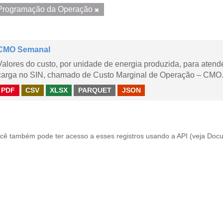
Programação da Operação
CMO Semanal
Valores do custo, por unidade de energia produzida, para aten
carga no SIN, chamado de Custo Marginal de Operação – CMO. 
PDF
CSV
XLSX
PARQUET
JSON
cê também pode ter acesso a esses registros usando a
API
(veja
Docu