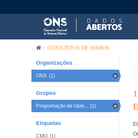
Pular para o conteúdo
CONJUNTOS DE DADOS
Organizações
ONS
(1)
Grupos
Programação da Oper...
(1)
Etiquetas
Et
Or
CMO
(1)