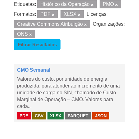
Etiquetas:
Histórico da Operação
PMO
Formatos:
PDF
XLSX
Licenças:
Creative Commons Atribuição
Organizações:
ONS
Filtrar Resultados
CMO Semanal
Valores do custo, por unidade de energia
produzida, para atender ao incremento de uma
unidade de carga no SIN, chamado de Custo
Marginal de Operação – CMO. Valores para
cada...
PDF
CSV
XLSX
PARQUET
JSON