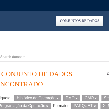
CONJUNTOS DE DADOS
1 CONJUNTO DE DADOS
O
ENCONTRADO
iquetas:
Histórico da Operação
PMO
CMO
Se
Programação da Operação
Formatos:
PARQUET
XL