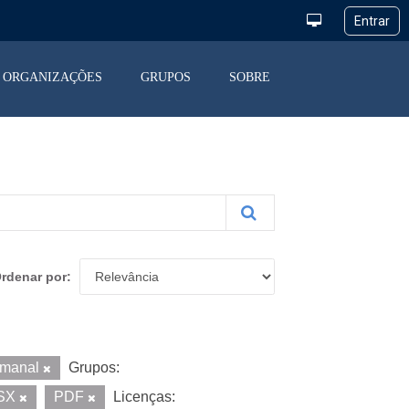
ORGANIZAÇÕES
GRUPOS
SOBRE
rdenar por
manal
Grupos:
SX
PDF
Licenças: