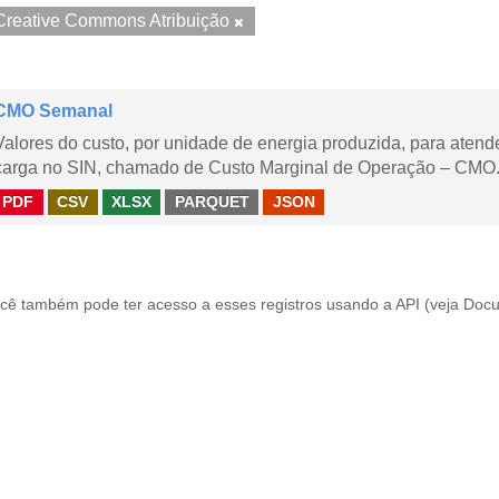
Creative Commons Atribuição
CMO Semanal
Valores do custo, por unidade de energia produzida, para aten
carga no SIN, chamado de Custo Marginal de Operação – CMO. 
PDF
CSV
XLSX
PARQUET
JSON
cê também pode ter acesso a esses registros usando a
API
(veja
Docu