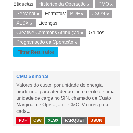
Etiquetas:
Histórico da Operação
PMO
Semanal
Formatos:
PDF
JSON
XLSX
Licenças:
Creative Commons Atribuição
Grupos:
Programação da Operação
Filtrar Resultados
CMO Semanal
Valores do custo, por unidade de energia
produzida, para atender ao incremento de uma
unidade de carga no SIN, chamado de Custo
Marginal de Operação – CMO. Valores para
cada...
PDF
CSV
XLSX
PARQUET
JSON