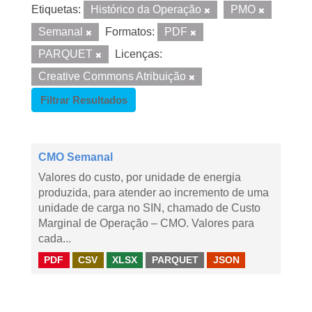
Etiquetas:
Histórico da Operação
PMO
Semanal
Formatos:
PDF
PARQUET
Licenças:
Creative Commons Atribuição
Filtrar Resultados
CMO Semanal
Valores do custo, por unidade de energia
produzida, para atender ao incremento de uma
unidade de carga no SIN, chamado de Custo
Marginal de Operação – CMO. Valores para
cada...
PDF
CSV
XLSX
PARQUET
JSON