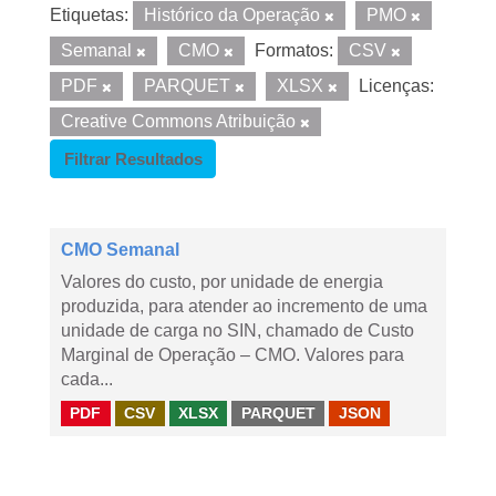
Etiquetas:
Histórico da Operação
PMO
Semanal
CMO
Formatos:
CSV
PDF
PARQUET
XLSX
Licenças:
Creative Commons Atribuição
Filtrar Resultados
CMO Semanal
Valores do custo, por unidade de energia
produzida, para atender ao incremento de uma
unidade de carga no SIN, chamado de Custo
Marginal de Operação – CMO. Valores para
cada...
PDF
CSV
XLSX
PARQUET
JSON