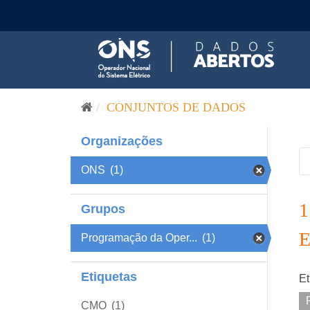
Pular para o conteúdo
CONJUNTOS DE DADOS
Organizações
ONS
(1)
Grupos
Programação da Oper...
(1)
Etiquetas
Et
CMO
(1)