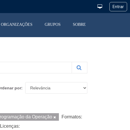
ORGANIZAÇÕES
GRUPOS
SOBRE
rdenar por
rogramação da Operação
Formatos:
Licenças: