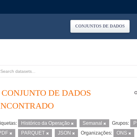
CONJUNTOS DE DADOS
1 CONJUNTO DE DADOS
O
ENCONTRADO
iquetas:
Histórico da Operação
Semanal
Grupos:
P
PDF
PARQUET
JSON
Organizações:
ONS