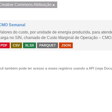
Creative Commons Atribuição
CMO Semanal
Valores do custo, por unidade de energia produzida, para aten
carga no SIN, chamado de Custo Marginal de Operação – CMO. 
PDF
CSV
XLSX
PARQUET
JSON
cê também pode ter acesso a esses registros usando a
API
(veja
Docu