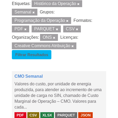
Etiquetas:
Histórico da Operação
Semanal
Grupos:
Programação da Operação
Formatos:
PDF
PARQUET
CSV
Organizações:
ONS
Licenças:
Creative Commons Atribuição
Filtrar Resultados
CMO Semanal
Valores do custo, por unidade de energia
produzida, para atender ao incremento de uma
unidade de carga no SIN, chamado de Custo
Marginal de Operação – CMO. Valores para
cada...
PDF
CSV
XLSX
PARQUET
JSON