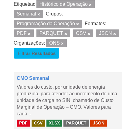
Etiquetas:
Histórico da Operação
Semanal
Grupos:
Programação da Operação
Formatos:
PDF
PARQUET
CSV
JSON
Organizações:
ONS
Filtrar Resultados
CMO Semanal
Valores do custo, por unidade de energia
produzida, para atender ao incremento de uma
unidade de carga no SIN, chamado de Custo
Marginal de Operação – CMO. Valores para
cada...
PDF
CSV
XLSX
PARQUET
JSON