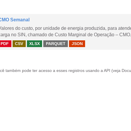
CMO Semanal
Valores do custo, por unidade de energia produzida, para aten
carga no SIN, chamado de Custo Marginal de Operação – CMO. 
PDF
CSV
XLSX
PARQUET
JSON
cê também pode ter acesso a esses registros usando a
API
(veja
Docu