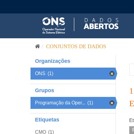
Pular para o conteúdo
CONJUNTOS DE DADOS
Organizações
ONS
(1)
Grupos
Programação da Oper...
(1)
Etiquetas
Et
CMO
(1)