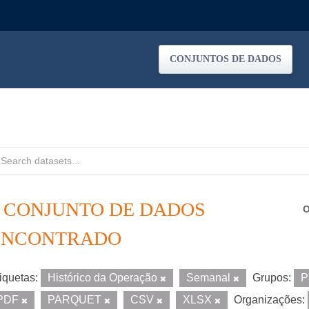
CONJUNTOS DE DADOS
1 CONJUNTO DE DADOS
O
ENCONTRADO
iquetas:
Histórico da Operação
Semanal
Grupos:
P
PDF
PARQUET
CSV
XLSX
Organizações: