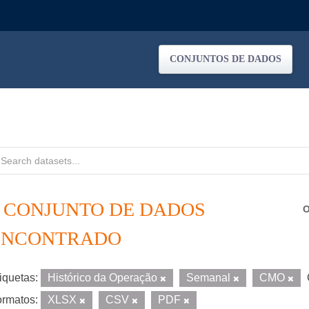
CONJUNTOS DE DADOS
1 CONJUNTO DE DADOS
O
ENCONTRADO
iquetas:
Histórico da Operação
Semanal
CMO
rmatos:
XLSX
CSV
PDF