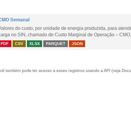
CMO Semanal
Valores do custo, por unidade de energia produzida, para aten
carga no SIN, chamado de Custo Marginal de Operação – CMO. 
PDF
CSV
XLSX
PARQUET
JSON
cê também pode ter acesso a esses registros usando a
API
(veja
Docu