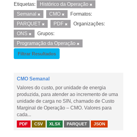
Etiquetas:
Histórico da Operação
Semanal
CMO
Formatos:
PARQUET
PDF
Organizações:
ONS
Grupos:
Programação da Operação
Filtrar Resultados
CMO Semanal
Valores do custo, por unidade de energia
produzida, para atender ao incremento de uma
unidade de carga no SIN, chamado de Custo
Marginal de Operação – CMO. Valores para
cada...
PDF
CSV
XLSX
PARQUET
JSON