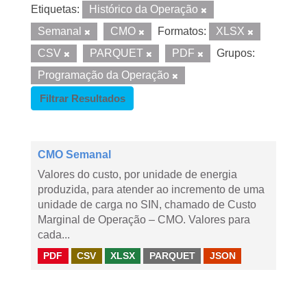
Etiquetas:
Histórico da Operação
Semanal
CMO
Formatos:
XLSX
CSV
PARQUET
PDF
Grupos:
Programação da Operação
Filtrar Resultados
CMO Semanal
Valores do custo, por unidade de energia
produzida, para atender ao incremento de uma
unidade de carga no SIN, chamado de Custo
Marginal de Operação – CMO. Valores para
cada...
PDF
CSV
XLSX
PARQUET
JSON