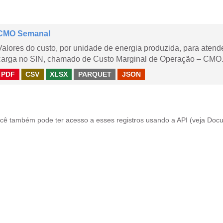
CMO Semanal
Valores do custo, por unidade de energia produzida, para aten
carga no SIN, chamado de Custo Marginal de Operação – CMO. 
PDF
CSV
XLSX
PARQUET
JSON
cê também pode ter acesso a esses registros usando a
API
(veja
Docu