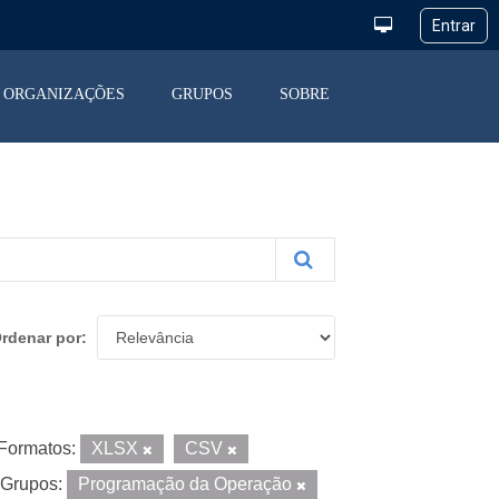
ORGANIZAÇÕES
GRUPOS
SOBRE
rdenar por
Formatos:
XLSX
CSV
Grupos:
Programação da Operação