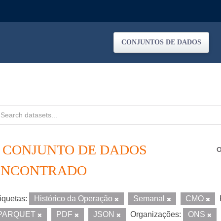
CONJUNTOS DE DADOS
1 CONJUNTO DE DADOS
O
ENCONTRADO
iquetas:
Histórico da Operação
Semanal
CMO
PARQUET
PDF
JSON
Organizações:
ONS