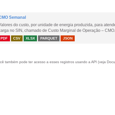
CMO Semanal
Valores do custo, por unidade de energia produzida, para aten
carga no SIN, chamado de Custo Marginal de Operação – CMO. 
PDF
CSV
XLSX
PARQUET
JSON
cê também pode ter acesso a esses registros usando a
API
(veja
Docu