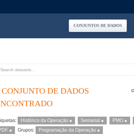
CONJUNTOS DE DADOS
1 CONJUNTO DE DADOS
O
ENCONTRADO
iquetas:
Histórico da Operação
Semanal
PMO
PDF
Grupos:
Programação da Operação