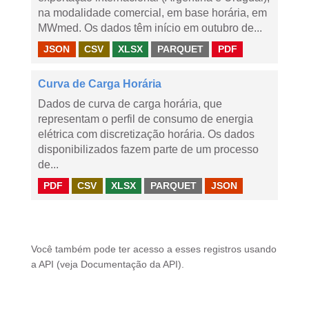
na modalidade comercial, em base horária, em
MWmed. Os dados têm início em outubro de...
JSON
CSV
XLSX
PARQUET
PDF
Curva de Carga Horária
Dados de curva de carga horária, que
representam o perfil de consumo de energia
elétrica com discretização horária. Os dados
disponibilizados fazem parte de um processo
de...
PDF
CSV
XLSX
PARQUET
JSON
Você também pode ter acesso a esses registros usando
a
API
(veja
Documentação da API
).