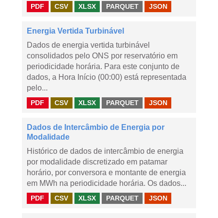
PDF
CSV
XLSX
PARQUET
JSON
Energia Vertida Turbinável
Dados de energia vertida turbinável
consolidados pelo ONS por reservatório em
periodicidade horária. Para este conjunto de
dados, a Hora Início (00:00) está representada
pelo...
PDF
CSV
XLSX
PARQUET
JSON
Dados de Intercâmbio de Energia por
Modalidade
Histórico de dados de intercâmbio de energia
por modalidade discretizado em patamar
horário, por conversora e montante de energia
em MWh na periodicidade horária. Os dados...
PDF
CSV
XLSX
PARQUET
JSON