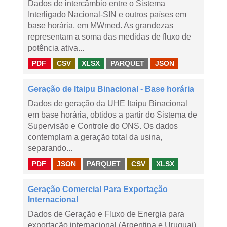
Dados de intercâmbio entre o Sistema
Interligado Nacional-SIN e outros países em
base horária, em MWmed. As grandezas
representam a soma das medidas de fluxo de
potência ativa...
PDF
CSV
XLSX
PARQUET
JSON
Geração de Itaipu Binacional - Base horária
Dados de geração da UHE Itaipu Binacional
em base horária, obtidos a partir do Sistema de
Supervisão e Controle do ONS. Os dados
contemplam a geração total da usina,
separando...
PDF
JSON
PARQUET
CSV
XLSX
Geração Comercial Para Exportação
Internacional
Dados de Geração e Fluxo de Energia para
exportação internacional (Argentina e Uruguai),