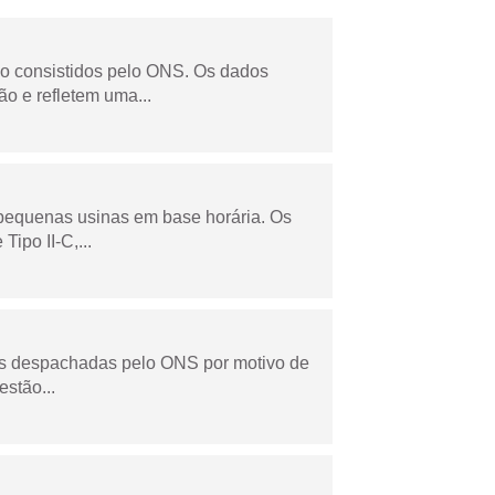
não consistidos pelo ONS. Os dados
o e refletem uma...
 pequenas usinas em base horária. Os
ipo II-C,...
as despachadas pelo ONS por motivo de
stão...