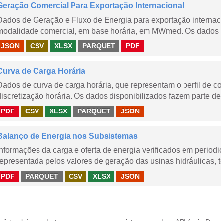
Geração Comercial Para Exportação Internacional
Dados de Geração e Fluxo de Energia para exportação internaci
modalidade comercial, em base horária, em MWmed. Os dados tê
JSON
CSV
XLSX
PARQUET
PDF
Curva de Carga Horária
Dados de curva de carga horária, que representam o perfil de c
discretização horária. Os dados disponibilizados fazem parte de
PDF
CSV
XLSX
PARQUET
JSON
Balanço de Energia nos Subsistemas
Informações da carga e oferta de energia verificados em periodi
representada pelos valores de geração das usinas hidráulicas, té
PDF
PARQUET
CSV
XLSX
JSON