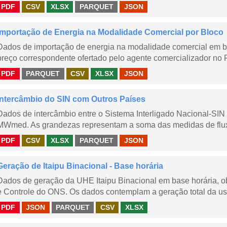
PDF
CSV
XLSX
PARQUET
JSON
Importação de Energia na Modalidade Comercial por Bloco
Dados de importação de energia na modalidade comercial em b
preço correspondente ofertado pelo agente comercializador no 
PDF
PARQUET
CSV
XLSX
JSON
Intercâmbio do SIN com Outros Países
Dados de intercâmbio entre o Sistema Interligado Nacional-SIN
MWmed. As grandezas representam a soma das medidas de fluxo 
PDF
CSV
XLSX
PARQUET
JSON
Geração de Itaipu Binacional - Base horária
Dados de geração da UHE Itaipu Binacional em base horária, ob
e Controle do ONS. Os dados contemplam a geração total da usi
PDF
JSON
PARQUET
CSV
XLSX