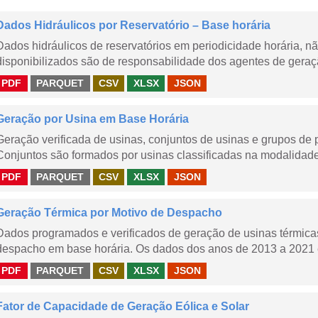
Dados Hidráulicos por Reservatório – Base horária
Dados hidráulicos de reservatórios em periodicidade horária, 
disponibilizados são de responsabilidade dos agentes de geraçã
PDF
PARQUET
CSV
XLSX
JSON
Geração por Usina em Base Horária
Geração verificada de usinas, conjuntos de usinas e grupos de
Conjuntos são formados por usinas classificadas na modalidade T
PDF
PARQUET
CSV
XLSX
JSON
Geração Térmica por Motivo de Despacho
Dados programados e verificados de geração de usinas térmic
despacho em base horária. Os dados dos anos de 2013 a 2021 e
PDF
PARQUET
CSV
XLSX
JSON
Fator de Capacidade de Geração Eólica e Solar