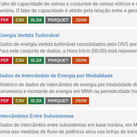
Fator de capacidade de usinas e conjuntos de usinas eólicos 
horária. O fator de capacidade é obtido pela relação entre a gera
PDF
CSV
XLSX
PARQUET
JSON
Energia Vertida Turbinável
Dados de energia vertida turbinável consolidados pelo ONS por 
Para este conjunto de dados, a Hora Início (00:00) está represen
PDF
CSV
XLSX
PARQUET
JSON
Dados de Intercâmbio de Energia por Modalidade
Histórico de dados de intercâmbio de energia por modalidade di
conversora e montante de energia em MWh na periodicidade hor
PDF
CSV
XLSX
PARQUET
JSON
Intercâmbios Entre Subsistemas
Dados de intercâmbio entre subsistemas em base horária, em
soma das medidas de fluxo de potência ativa nas linhas de trans