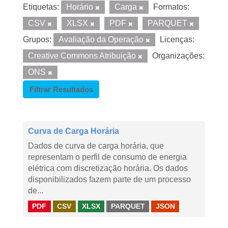
Etiquetas:
Horário
Carga
Formatos:
CSV
XLSX
PDF
PARQUET
Grupos:
Avaliação da Operação
Licenças:
Creative Commons Atribuição
Organizações:
ONS
Filtrar Resultados
Curva de Carga Horária
Dados de curva de carga horária, que
representam o perfil de consumo de energia
elétrica com discretização horária. Os dados
disponibilizados fazem parte de um processo
de...
PDF
CSV
XLSX
PARQUET
JSON