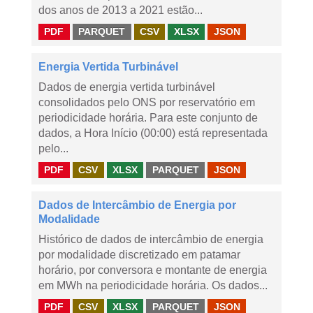
dos anos de 2013 a 2021 estão...
PDF
PARQUET
CSV
XLSX
JSON
Energia Vertida Turbinável
Dados de energia vertida turbinável
consolidados pelo ONS por reservatório em
periodicidade horária. Para este conjunto de
dados, a Hora Início (00:00) está representada
pelo...
PDF
CSV
XLSX
PARQUET
JSON
Dados de Intercâmbio de Energia por
Modalidade
Histórico de dados de intercâmbio de energia
por modalidade discretizado em patamar
horário, por conversora e montante de energia
em MWh na periodicidade horária. Os dados...
PDF
CSV
XLSX
PARQUET
JSON