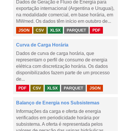
Dados de Geração e Fluxo de Energia para
exportação internacional (Argentina e Uruguai),
na modalidade comercial, em base horária, em
MWmed. Os dados têm início em outubro de...
JSON
CSV
XLSX
PARQUET
PDF
Curva de Carga Horária
Dados de curva de carga horária, que
representam o perfil de consumo de energia
elétrica com discretização horária. Os dados
disponibilizados fazem parte de um processo
de...
PDF
CSV
XLSX
PARQUET
JSON
Balanço de Energia nos Subsistemas
Informações da carga e oferta de energia
verificados em periodicidade horária por
subsistema. A oferta é representada pelos
valores de geração das usinas hidráulicas,