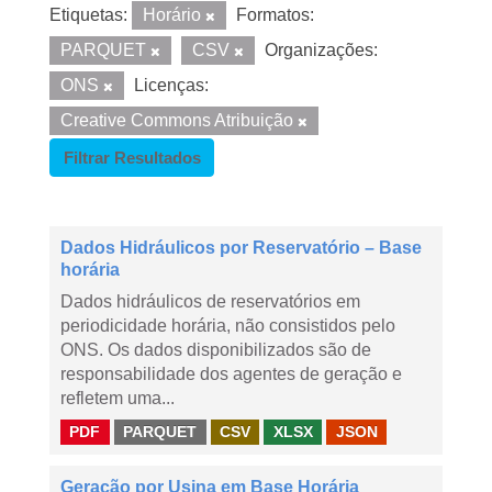
Etiquetas:
Horário
Formatos:
PARQUET
CSV
Organizações:
ONS
Licenças:
Creative Commons Atribuição
Filtrar Resultados
Dados Hidráulicos por Reservatório – Base
horária
Dados hidráulicos de reservatórios em
periodicidade horária, não consistidos pelo
ONS. Os dados disponibilizados são de
responsabilidade dos agentes de geração e
refletem uma...
PDF
PARQUET
CSV
XLSX
JSON
Geração por Usina em Base Horária