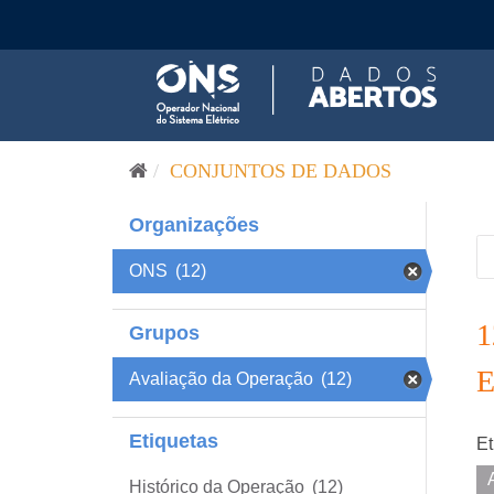
Pular para o conteúdo
CONJUNTOS DE DADOS
Organizações
ONS
(12)
Grupos
Avaliação da Operação
(12)
Etiquetas
Et
Histórico da Operação
(12)