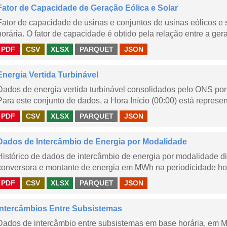
Fator de Capacidade de Geração Eólica e Solar
Fator de capacidade de usinas e conjuntos de usinas eólicos 
horária. O fator de capacidade é obtido pela relação entre a gera
PDF
CSV
XLSX
PARQUET
JSON
Energia Vertida Turbinável
Dados de energia vertida turbinável consolidados pelo ONS por 
Para este conjunto de dados, a Hora Início (00:00) está represen
PDF
CSV
XLSX
PARQUET
JSON
Dados de Intercâmbio de Energia por Modalidade
Histórico de dados de intercâmbio de energia por modalidade di
conversora e montante de energia em MWh na periodicidade hor
PDF
CSV
XLSX
PARQUET
JSON
Intercâmbios Entre Subsistemas
Dados de intercâmbio entre subsistemas em base horária, em