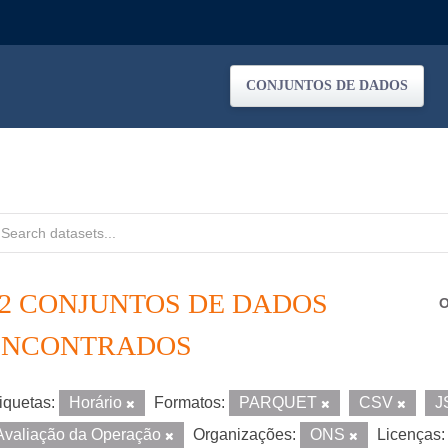
CONJUNTOS DE DADOS
12 CONJUNTOS DE DADOS
O
ENCONTRADOS
iquetas:
Horário
Formatos:
PARQUET
CSV
J
Avaliação da Operação
Organizações:
ONS
Licenças: