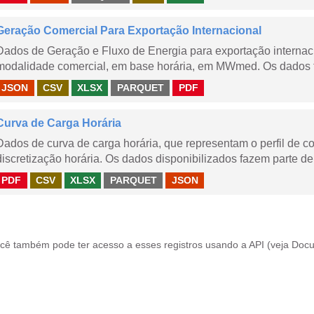
Geração Comercial Para Exportação Internacional
Dados de Geração e Fluxo de Energia para exportação internaci
modalidade comercial, em base horária, em MWmed. Os dados tê
JSON
CSV
XLSX
PARQUET
PDF
Curva de Carga Horária
Dados de curva de carga horária, que representam o perfil de c
discretização horária. Os dados disponibilizados fazem parte de
PDF
CSV
XLSX
PARQUET
JSON
cê também pode ter acesso a esses registros usando a
API
(veja
Docu