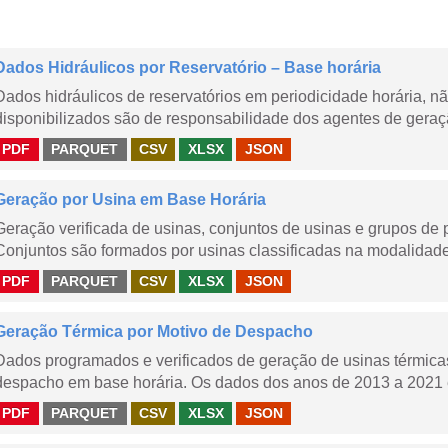
Dados Hidráulicos por Reservatório – Base horária
Dados hidráulicos de reservatórios em periodicidade horária, 
disponibilizados são de responsabilidade dos agentes de geraçã
PDF
PARQUET
CSV
XLSX
JSON
Geração por Usina em Base Horária
Geração verificada de usinas, conjuntos de usinas e grupos de
Conjuntos são formados por usinas classificadas na modalidade T
PDF
PARQUET
CSV
XLSX
JSON
Geração Térmica por Motivo de Despacho
Dados programados e verificados de geração de usinas térmic
despacho em base horária. Os dados dos anos de 2013 a 2021 e
PDF
PARQUET
CSV
XLSX
JSON