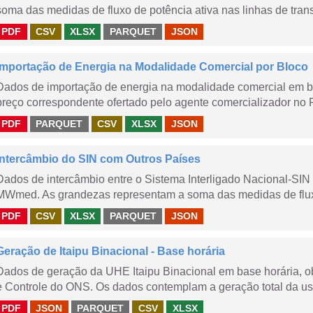
soma das medidas de fluxo de potência ativa nas linhas de trans
PDF
CSV
XLSX
PARQUET
JSON
Importação de Energia na Modalidade Comercial por Bloco
Dados de importação de energia na modalidade comercial em b
preço correspondente ofertado pelo agente comercializador no 
PDF
PARQUET
CSV
XLSX
JSON
Intercâmbio do SIN com Outros Países
Dados de intercâmbio entre o Sistema Interligado Nacional-SIN
MWmed. As grandezas representam a soma das medidas de fluxo 
PDF
CSV
XLSX
PARQUET
JSON
Geração de Itaipu Binacional - Base horária
Dados de geração da UHE Itaipu Binacional em base horária, ob
e Controle do ONS. Os dados contemplam a geração total da usi
PDF
JSON
PARQUET
CSV
XLSX