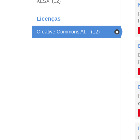
XLSX
(12)
Licenças
Creative Commons At...
(12)