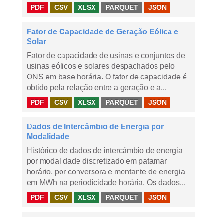
PDF
CSV
XLSX
PARQUET
JSON
Fator de Capacidade de Geração Eólica e
Solar
Fator de capacidade de usinas e conjuntos de
usinas eólicos e solares despachados pelo
ONS em base horária. O fator de capacidade é
obtido pela relação entre a geração e a...
PDF
CSV
XLSX
PARQUET
JSON
Dados de Intercâmbio de Energia por
Modalidade
Histórico de dados de intercâmbio de energia
por modalidade discretizado em patamar
horário, por conversora e montante de energia
em MWh na periodicidade horária. Os dados...
PDF
CSV
XLSX
PARQUET
JSON