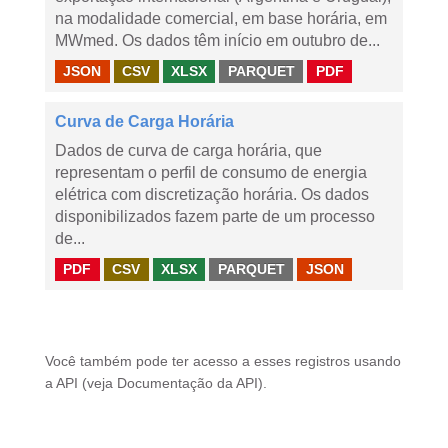
na modalidade comercial, em base horária, em
MWmed. Os dados têm início em outubro de...
JSON
CSV
XLSX
PARQUET
PDF
Curva de Carga Horária
Dados de curva de carga horária, que
representam o perfil de consumo de energia
elétrica com discretização horária. Os dados
disponibilizados fazem parte de um processo
de...
PDF
CSV
XLSX
PARQUET
JSON
Você também pode ter acesso a esses registros usando
a
API
(veja
Documentação da API
).