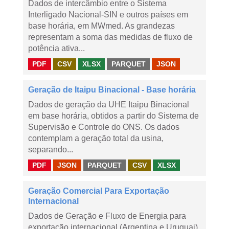
Dados de intercâmbio entre o Sistema
Interligado Nacional-SIN e outros países em
base horária, em MWmed. As grandezas
representam a soma das medidas de fluxo de
potência ativa...
PDF
CSV
XLSX
PARQUET
JSON
Geração de Itaipu Binacional - Base horária
Dados de geração da UHE Itaipu Binacional
em base horária, obtidos a partir do Sistema de
Supervisão e Controle do ONS. Os dados
contemplam a geração total da usina,
separando...
PDF
JSON
PARQUET
CSV
XLSX
Geração Comercial Para Exportação
Internacional
Dados de Geração e Fluxo de Energia para
exportação internacional (Argentina e Uruguai),