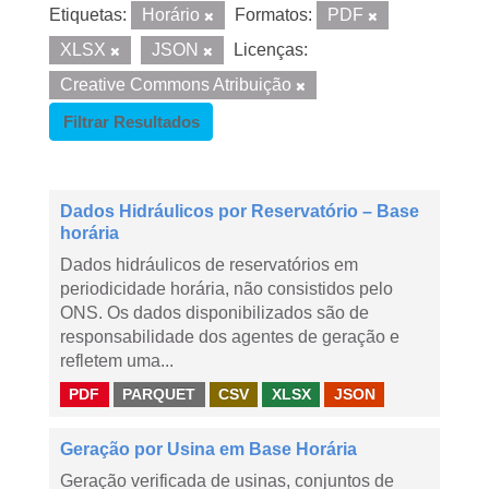
Etiquetas:
Horário
Formatos:
PDF
XLSX
JSON
Licenças:
Creative Commons Atribuição
Filtrar Resultados
Dados Hidráulicos por Reservatório – Base
horária
Dados hidráulicos de reservatórios em
periodicidade horária, não consistidos pelo
ONS. Os dados disponibilizados são de
responsabilidade dos agentes de geração e
refletem uma...
PDF
PARQUET
CSV
XLSX
JSON
Geração por Usina em Base Horária
Geração verificada de usinas, conjuntos de