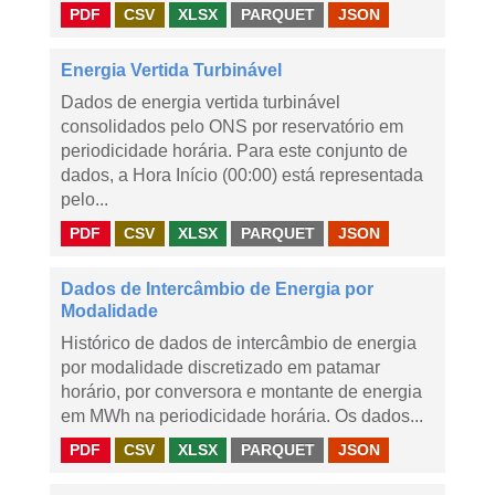
PDF
CSV
XLSX
PARQUET
JSON
Energia Vertida Turbinável
Dados de energia vertida turbinável
consolidados pelo ONS por reservatório em
periodicidade horária. Para este conjunto de
dados, a Hora Início (00:00) está representada
pelo...
PDF
CSV
XLSX
PARQUET
JSON
Dados de Intercâmbio de Energia por
Modalidade
Histórico de dados de intercâmbio de energia
por modalidade discretizado em patamar
horário, por conversora e montante de energia
em MWh na periodicidade horária. Os dados...
PDF
CSV
XLSX
PARQUET
JSON