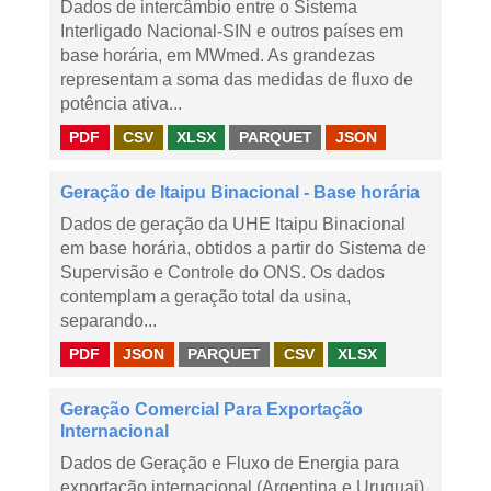
Dados de intercâmbio entre o Sistema
Interligado Nacional-SIN e outros países em
base horária, em MWmed. As grandezas
representam a soma das medidas de fluxo de
potência ativa...
PDF
CSV
XLSX
PARQUET
JSON
Geração de Itaipu Binacional - Base horária
Dados de geração da UHE Itaipu Binacional
em base horária, obtidos a partir do Sistema de
Supervisão e Controle do ONS. Os dados
contemplam a geração total da usina,
separando...
PDF
JSON
PARQUET
CSV
XLSX
Geração Comercial Para Exportação
Internacional
Dados de Geração e Fluxo de Energia para
exportação internacional (Argentina e Uruguai),