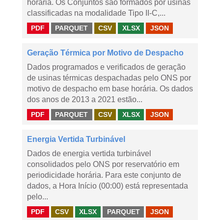
horária. Os Conjuntos são formados por usinas
classificadas na modalidade Tipo II-C,...
PDF
PARQUET
CSV
XLSX
JSON
Geração Térmica por Motivo de Despacho
Dados programados e verificados de geração
de usinas térmicas despachadas pelo ONS por
motivo de despacho em base horária. Os dados
dos anos de 2013 a 2021 estão...
PDF
PARQUET
CSV
XLSX
JSON
Energia Vertida Turbinável
Dados de energia vertida turbinável
consolidados pelo ONS por reservatório em
periodicidade horária. Para este conjunto de
dados, a Hora Início (00:00) está representada
pelo...
PDF
CSV
XLSX
PARQUET
JSON