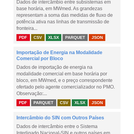
Dados de intercâmbio entre subsistemas em
base horária, em MWmed. As grandezas
representam a soma das medidas de fluxo de
potência ativa nas linhas de transmissão de
fronteira...
PDF
CSV
XLSX
PARQUET
JSON
Importação de Energia na Modalidade
Comercial por Bloco
Dados de importação de energia na
modalidade comercial em base horária por
bloco, em MWmed, e o preço correspondente
ofertado pelo agente comercializador no PMO.
Observação:...
PDF
PARQUET
CSV
XLSX
JSON
Intercâmbio do SIN com Outros Países
Dados de intercâmbio entre o Sistema
Interligado Nacional-SIN e outros países em