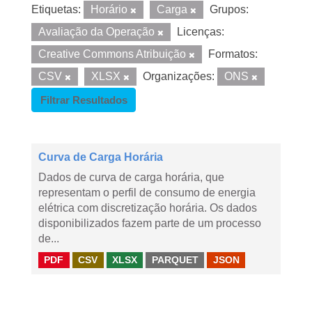
Etiquetas:
Horário
Carga
Grupos:
Avaliação da Operação
Licenças:
Creative Commons Atribuição
Formatos:
CSV
XLSX
Organizações:
ONS
Filtrar Resultados
Curva de Carga Horária
Dados de curva de carga horária, que
representam o perfil de consumo de energia
elétrica com discretização horária. Os dados
disponibilizados fazem parte de um processo
de...
PDF
CSV
XLSX
PARQUET
JSON