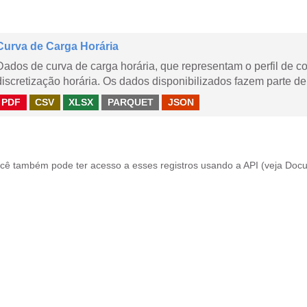
Curva de Carga Horária
Dados de curva de carga horária, que representam o perfil de c
discretização horária. Os dados disponibilizados fazem parte de
PDF
CSV
XLSX
PARQUET
JSON
cê também pode ter acesso a esses registros usando a
API
(veja
Docu