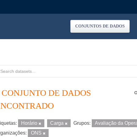
CONJUNTOS DE DADOS
1 CONJUNTO DE DADOS
O
ENCONTRADO
iquetas:
Horário
Carga
Grupos:
Avaliação da Ope
ganizações:
ONS