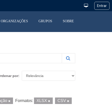
ORGANIZAÇÕES
GRUPOS
SOBRE
rdenar por
ração
Formatos:
XLSX
CSV