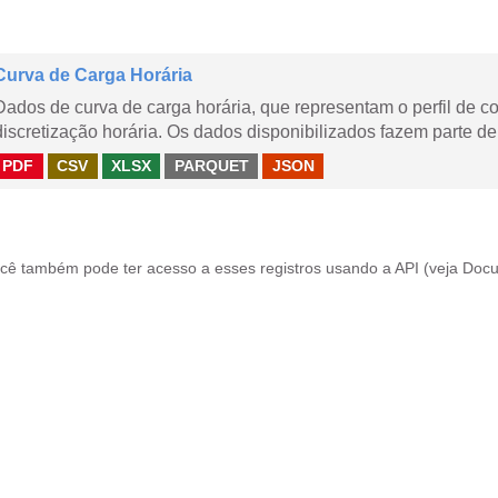
Curva de Carga Horária
Dados de curva de carga horária, que representam o perfil de c
discretização horária. Os dados disponibilizados fazem parte de
PDF
CSV
XLSX
PARQUET
JSON
cê também pode ter acesso a esses registros usando a
API
(veja
Docu