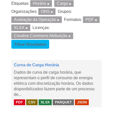
Etiquetas:
Horário
Carga
Organizações:
ONS
Grupos:
Avaliação da Operação
Formatos:
PDF
XLSX
Licenças:
Creative Commons Atribuição
Filtrar Resultados
Curva de Carga Horária
Dados de curva de carga horária, que
representam o perfil de consumo de energia
elétrica com discretização horária. Os dados
disponibilizados fazem parte de um processo
de...
PDF
CSV
XLSX
PARQUET
JSON