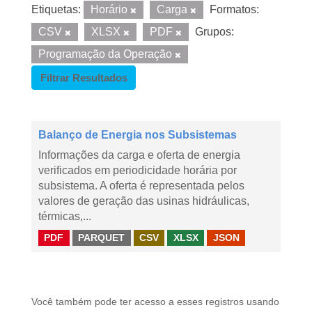
Etiquetas:
Horário
Carga
Formatos:
CSV
XLSX
PDF
Grupos:
Programação da Operação
Filtrar Resultados
Balanço de Energia nos Subsistemas
Informações da carga e oferta de energia
verificados em periodicidade horária por
subsistema. A oferta é representada pelos
valores de geração das usinas hidráulicas,
térmicas,...
PDF
PARQUET
CSV
XLSX
JSON
Você também pode ter acesso a esses registros usando