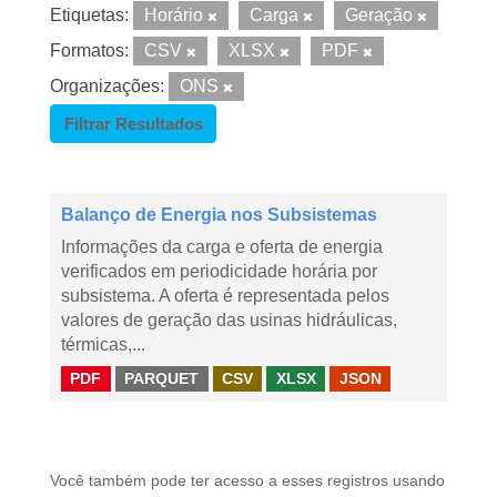
Etiquetas:
Horário
Carga
Geração
Formatos:
CSV
XLSX
PDF
Organizações:
ONS
Filtrar Resultados
Balanço de Energia nos Subsistemas
Informações da carga e oferta de energia
verificados em periodicidade horária por
subsistema. A oferta é representada pelos
valores de geração das usinas hidráulicas,
térmicas,...
PDF
PARQUET
CSV
XLSX
JSON
Você também pode ter acesso a esses registros usando