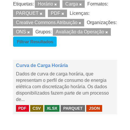
Etiquetas:
Horário
Carga
Formatos:
PARQUET
PDF
Licenças:
Creative Commons Atribuição
Organizações:
ONS
Grupos:
Avaliação da Operação
Filtrar Resultados
Curva de Carga Horária
Dados de curva de carga horária, que
representam o perfil de consumo de energia
elétrica com discretização horária. Os dados
disponibilizados fazem parte de um processo
de...
PDF
CSV
XLSX
PARQUET
JSON