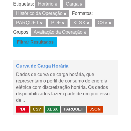
Etiquetas:
Horário
Carga
Histórico da Operação
Formatos:
PARQUET
PDF
XLSX
CSV
Grupos:
Avaliação da Operação
Filtrar Resultados
Curva de Carga Horária
Dados de curva de carga horária, que
representam o perfil de consumo de energia
elétrica com discretização horária. Os dados
disponibilizados fazem parte de um processo
de...
PDF
CSV
XLSX
PARQUET
JSON