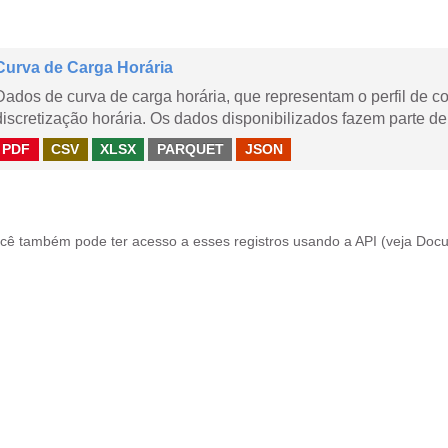
Curva de Carga Horária
Dados de curva de carga horária, que representam o perfil de c
discretização horária. Os dados disponibilizados fazem parte de
PDF
CSV
XLSX
PARQUET
JSON
cê também pode ter acesso a esses registros usando a
API
(veja
Docu