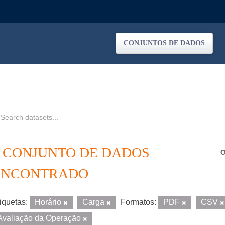
CONJUNTOS DE DADOS
1 CONJUNTO DE DADOS
O
ENCONTRADO
iquetas:
Horário
Carga
Formatos:
PDF
CSV
Avaliação da Operação