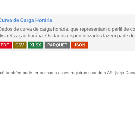
Curva de Carga Horária
Dados de curva de carga horária, que representam o perfil de c
discretização horária. Os dados disponibilizados fazem parte de
PDF
CSV
XLSX
PARQUET
JSON
cê também pode ter acesso a esses registros usando a
API
(veja
Docu