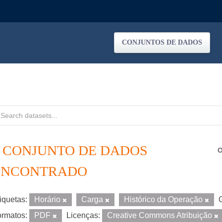
CONJUNTOS DE DADOS
1 CONJUNTO DE DADOS
O
ENCONTRADO
iquetas:
Horário
Carga
Histórico da Operação
rmatos:
PDF
Licenças:
Creative Commons Atribuição