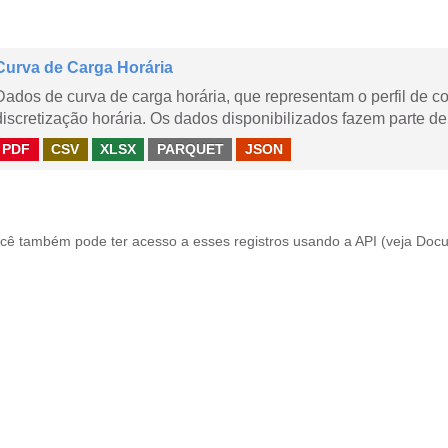
Curva de Carga Horária
Dados de curva de carga horária, que representam o perfil de c
discretização horária. Os dados disponibilizados fazem parte de
PDF
CSV
XLSX
PARQUET
JSON
cê também pode ter acesso a esses registros usando a
API
(veja
Docu