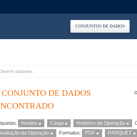
CONJUNTOS DE DADOS
1 CONJUNTO DE DADOS
O
ENCONTRADO
iquetas:
Horário
Carga
Histórico da Operação
Avaliação da Operação
Formatos:
PDF
PARQUET