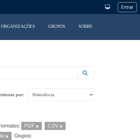
ORGANIZAÇÕES
GRUPOS
SOBRE
rdenar por
Formatos:
PDF
CSV
ção
Grupos: