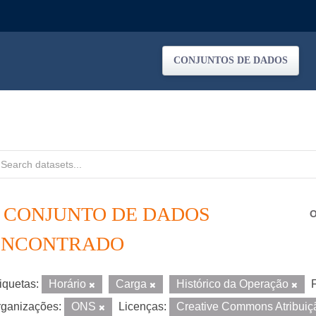
CONJUNTOS DE DADOS
1 CONJUNTO DE DADOS
O
ENCONTRADO
iquetas:
Horário
Carga
Histórico da Operação
ganizações:
ONS
Licenças:
Creative Commons Atribui