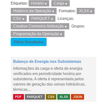
Etiquetas:
Horário
Carga
Histórico da Operação
Formatos:
XLSX
CSV
PARQUET
Licenças:
Creative Commons Atribuição
Grupos:
Programação da Operação
Filtrar Resultados
Balanço de Energia nos Subsistemas
Informações da carga e oferta de energia
verificados em periodicidade horária por
subsistema. A oferta é representada pelos
valores de geração das usinas hidráulicas,
térmicas,...
PDF
PARQUET
CSV
XLSX
JSON