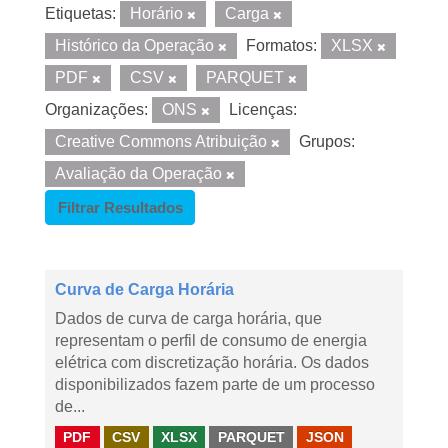
Etiquetas:
Horário
Carga
Histórico da Operação
Formatos:
XLSX
PDF
CSV
PARQUET
Organizações:
ONS
Licenças:
Creative Commons Atribuição
Grupos:
Avaliação da Operação
Filtrar Resultados
Curva de Carga Horária
Dados de curva de carga horária, que
representam o perfil de consumo de energia
elétrica com discretização horária. Os dados
disponibilizados fazem parte de um processo
de...
PDF
CSV
XLSX
PARQUET
JSON