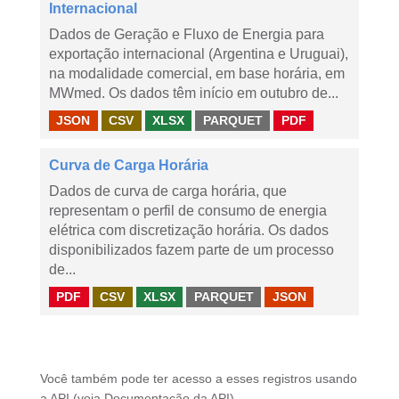
Internacional
Dados de Geração e Fluxo de Energia para
exportação internacional (Argentina e Uruguai),
na modalidade comercial, em base horária, em
MWmed. Os dados têm início em outubro de...
JSON
CSV
XLSX
PARQUET
PDF
Curva de Carga Horária
Dados de curva de carga horária, que
representam o perfil de consumo de energia
elétrica com discretização horária. Os dados
disponibilizados fazem parte de um processo
de...
PDF
CSV
XLSX
PARQUET
JSON
Você também pode ter acesso a esses registros usando
a
API
(veja
Documentação da API
).