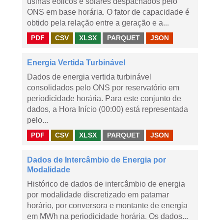
usinas eólicos e solares despachados pelo
ONS em base horária. O fator de capacidade é
obtido pela relação entre a geração e a...
PDF
CSV
XLSX
PARQUET
JSON
Energia Vertida Turbinável
Dados de energia vertida turbinável
consolidados pelo ONS por reservatório em
periodicidade horária. Para este conjunto de
dados, a Hora Início (00:00) está representada
pelo...
PDF
CSV
XLSX
PARQUET
JSON
Dados de Intercâmbio de Energia por
Modalidade
Histórico de dados de intercâmbio de energia
por modalidade discretizado em patamar
horário, por conversora e montante de energia
em MWh na periodicidade horária. Os dados...