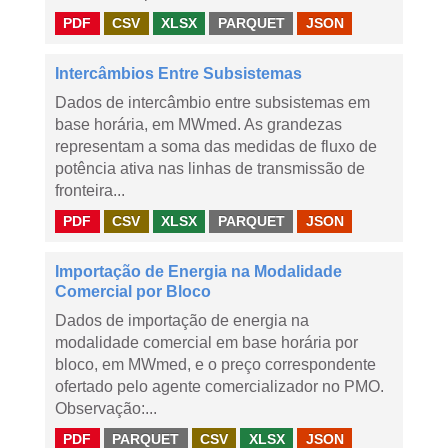
PDF
CSV
XLSX
PARQUET
JSON
Intercâmbios Entre Subsistemas
Dados de intercâmbio entre subsistemas em
base horária, em MWmed. As grandezas
representam a soma das medidas de fluxo de
potência ativa nas linhas de transmissão de
fronteira...
PDF
CSV
XLSX
PARQUET
JSON
Importação de Energia na Modalidade
Comercial por Bloco
Dados de importação de energia na
modalidade comercial em base horária por
bloco, em MWmed, e o preço correspondente
ofertado pelo agente comercializador no PMO.
Observação:...
PDF
PARQUET
CSV
XLSX
JSON