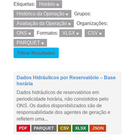
Etiquetas:
Horário
Histórico da Operação
Grupos:
Avaliação da Operação
Organizações:
ONS
Formatos:
XLSX
CSV
PARQUET
Filtrar Resultados
Dados Hidráulicos por Reservatório – Base
horária
Dados hidráulicos de reservatórios em
periodicidade horária, não consistidos pelo
ONS. Os dados disponibilizados são de
responsabilidade dos agentes de geração e
refletem uma...
PDF
PARQUET
CSV
XLSX
JSON