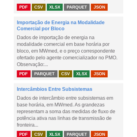
PDF
CSV
XLSX
PARQUET
JSON
Importação de Energia na Modalidade
Comercial por Bloco
Dados de importação de energia na
modalidade comercial em base horária por
bloco, em MWmed, e o preço correspondente
ofertado pelo agente comercializador no PMO.
Observação:...
PDF
PARQUET
CSV
XLSX
JSON
Intercâmbios Entre Subsistemas
Dados de intercâmbio entre subsistemas em
base horária, em MWmed. As grandezas
representam a soma das medidas de fluxo de
potência ativa nas linhas de transmissão de
fronteira...
PDF
CSV
XLSX
PARQUET
JSON