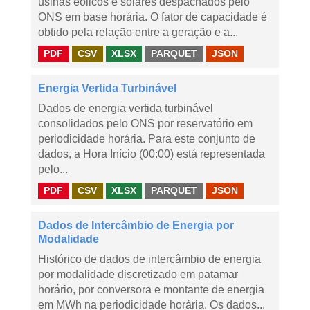
usinas eólicos e solares despachados pelo
ONS em base horária. O fator de capacidade é
obtido pela relação entre a geração e a...
PDF
CSV
XLSX
PARQUET
JSON
Energia Vertida Turbinável
Dados de energia vertida turbinável
consolidados pelo ONS por reservatório em
periodicidade horária. Para este conjunto de
dados, a Hora Início (00:00) está representada
pelo...
PDF
CSV
XLSX
PARQUET
JSON
Dados de Intercâmbio de Energia por
Modalidade
Histórico de dados de intercâmbio de energia
por modalidade discretizado em patamar
horário, por conversora e montante de energia
em MWh na periodicidade horária. Os dados...