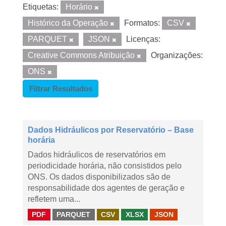
Etiquetas:
Horário
Histórico da Operação
Formatos:
CSV
PARQUET
JSON
Licenças:
Creative Commons Atribuição
Organizações:
ONS
Filtrar Resultados
Dados Hidráulicos por Reservatório – Base
horária
Dados hidráulicos de reservatórios em
periodicidade horária, não consistidos pelo
ONS. Os dados disponibilizados são de
responsabilidade dos agentes de geração e
refletem uma...
PDF
PARQUET
CSV
XLSX
JSON