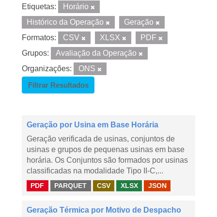
Etiquetas:
Horário
Histórico da Operação
Geração
Formatos:
CSV
XLSX
PDF
Grupos:
Avaliação da Operação
Organizações:
ONS
Filtrar Resultados
Geração por Usina em Base Horária
Geração verificada de usinas, conjuntos de
usinas e grupos de pequenas usinas em base
horária. Os Conjuntos são formados por usinas
classificadas na modalidade Tipo II-C,...
PDF
PARQUET
CSV
XLSX
JSON
Geração Térmica por Motivo de Despacho